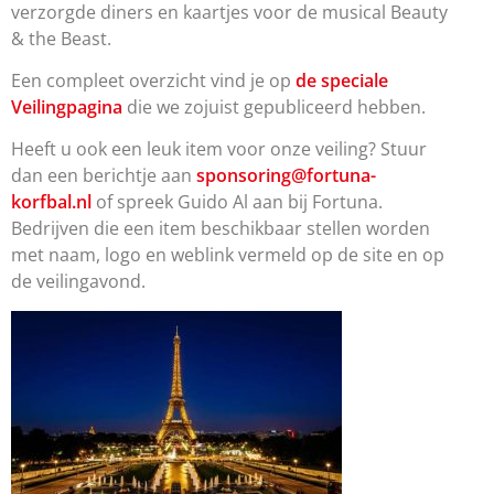
verzorgde diners en kaartjes voor de musical Beauty
& the Beast.
Een compleet overzicht vind je op
de speciale
Veilingpagina
die we zojuist gepubliceerd hebben.
Heeft u ook een leuk item voor onze veiling? Stuur
dan een berichtje aan
sponsoring@fortuna-
korfbal.nl
of spreek Guido Al aan bij Fortuna.
Bedrijven die een item beschikbaar stellen worden
met naam, logo en weblink vermeld op de site en op
de veilingavond.