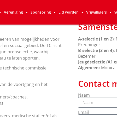
Vereniging
Sponsoring
Lid worden
Vrijwilligers
W
Samenste
A-selectie (1 en 2)
:
creëren van mogelijkheden voor
Preuninger
ef en sociaal gebied. De TC richt
B-selectie (3 en 4):
D
 juniorenselectie, waarbij
Bezemer
eau te laten sporten.
Jeugdselectie (A1 e
Algemeen:
Monica 
de technische commissie
Contact 
van de voortgang en het
Naam
ainers/coaches.
s.
Email
gers, medische staf en/of als