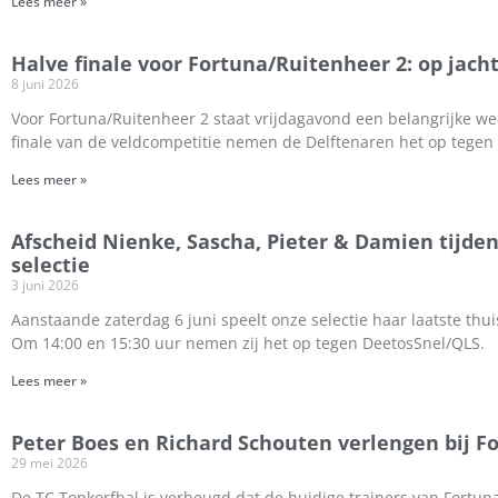
Lees meer »
Halve finale voor Fortuna/Ruitenheer 2: op jach
8 juni 2026
Voor Fortuna/Ruitenheer 2 staat vrijdagavond een belangrijke we
finale van de veldcompetitie nemen de Delftenaren het op teg
Lees meer »
Afscheid Nienke, Sascha, Pieter & Damien tijden
selectie
3 juni 2026
Aanstaande zaterdag 6 juni speelt onze selectie haar laatste thu
Om 14:00 en 15:30 uur nemen zij het op tegen DeetosSnel/QLS.
Lees meer »
Peter Boes en Richard Schouten verlengen bij F
29 mei 2026
De TC Topkorfbal is verheugd dat de huidige trainers van Fortun