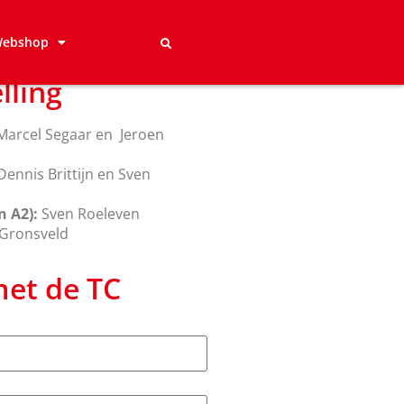
ebshop
lling
 Marcel Segaar en Jeroen
ennis Brittijn en Sven
n A2):
Sven Roeleven
Gronsveld
met de TC