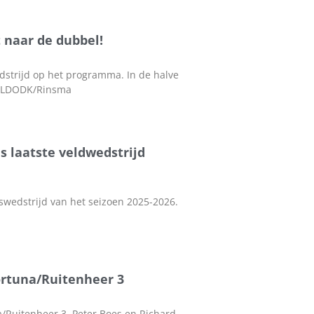
t naar de dubbel!
dstrijd op het programma. In de halve
en LDODK/Rinsma
s laatste veldwedstrijd
iswedstrijd van het seizoen 2025-2026.
ortuna/Ruitenheer 3
a/Ruitenheer 3, Peter Boes en Richard