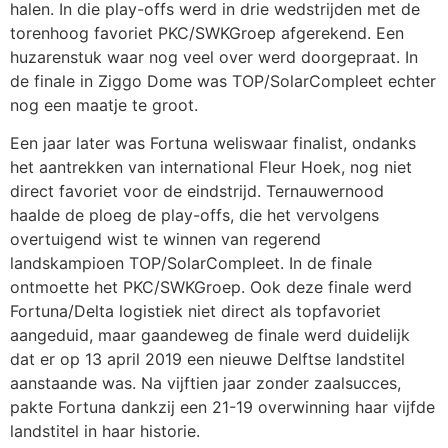
halen. In die play-offs werd in drie wedstrijden met de
torenhoog favoriet PKC/SWKGroep afgerekend. Een
huzarenstuk waar nog veel over werd doorgepraat. In
de finale in Ziggo Dome was TOP/SolarCompleet echter
nog een maatje te groot.
Een jaar later was Fortuna weliswaar finalist, ondanks
het aantrekken van international Fleur Hoek, nog niet
direct favoriet voor de eindstrijd. Ternauwernood
haalde de ploeg de play-offs, die het vervolgens
overtuigend wist te winnen van regerend
landskampioen TOP/SolarCompleet. In de finale
ontmoette het PKC/SWKGroep. Ook deze finale werd
Fortuna/Delta logistiek niet direct als topfavoriet
aangeduid, maar gaandeweg de finale werd duidelijk
dat er op 13 april 2019 een nieuwe Delftse landstitel
aanstaande was. Na vijftien jaar zonder zaalsucces,
pakte Fortuna dankzij een 21-19 overwinning haar vijfde
landstitel in haar historie.