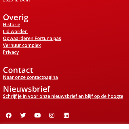
Overig
Historie
Lid worden
Opwaarderen Fortuna pas
Verhuur complex
Privacy
Contact
Naar onze contactpagina
Nieuwsbrief
Schrijf je in voor onze nieuwsbrief en blijf op de hoogte
© Copyright Fortuna – Officiële website van Fortuna