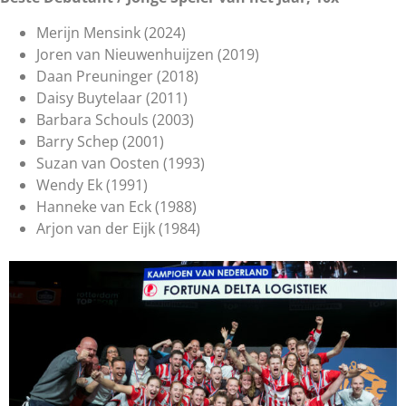
Merijn Mensink (2024)
Joren van Nieuwenhuijzen (2019)
Daan Preuninger (2018)
Daisy Buytelaar (2011)
Barbara Schouls (2003)
Barry Schep (2001)
Suzan van Oosten (1993)
Wendy Ek (1991)
Hanneke van Eck (1988)
Arjon van der Eijk (1984)