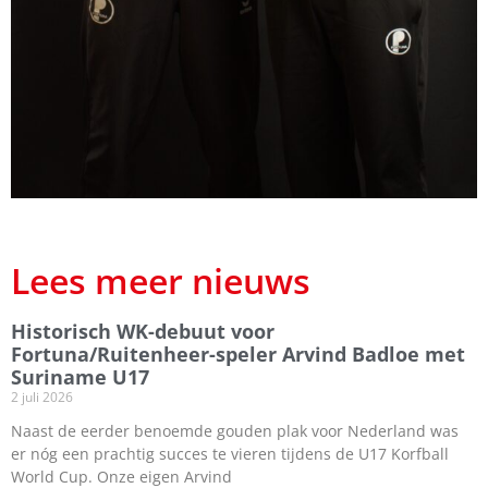
Lees meer nieuws
Historisch WK-debuut voor
Fortuna/Ruitenheer-speler Arvind Badloe met
Suriname U17
2 juli 2026
Naast de eerder benoemde gouden plak voor Nederland was
er nóg een prachtig succes te vieren tijdens de U17 Korfball
World Cup. Onze eigen Arvind