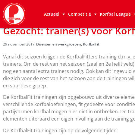
Actueel
Competitie
Korfbal League
Gezocht: trainer(s) voor Korf
29 november 2017
Diversen en werkgroepen
,
KorfbalFit
Vanaf dit seizoen krijgen de KorfbalFitters training d.m.v.
trainers. Om de rest van het seizoen (zaal en 2e helft veld) 
nog een aantal extra trainers nodig. Ook kan dit ingevuld
die zich voor de rest van het seizoen aan de trainingen wi
en sportieve groep.
De KorfbalFit trainingen zijn opgebouwd uit diverse elem
verschillende korfbaloefeningen, fit gedeelte voor conditi
partijvormen korfbal mogen hier niet in ontbreken. De tr
elementen uiteraard een eigen invulling aan de training g
De KorfbalFit trainingen zijn op de volgende tijden: