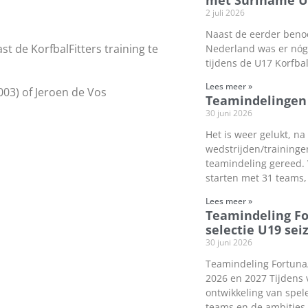
met Suriname U
2 juli 2026
Naast de eerder beno
st de KorfbalFitters training te
Nederland was er nóg 
tijdens de U17 Korfba
Lees meer »
03) of Jeroen de Vos
Teamindelingen 
30 juni 2026
Het is weer gelukt, na
wedstrijden/traininge
teamindeling gereed.
starten met 31 teams,
Lees meer »
Teamindeling F
selectie U19 sei
30 juni 2026
Teamindeling Fortuna/
2026 en 2027 Tijdens 
ontwikkeling van spel
teams en de ambities