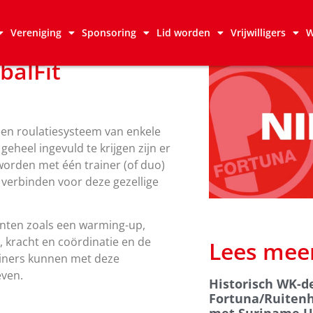
Vereniging
Sponsoring
Lid worden
Vrijwilligers
W
balFit
 een roulatiesysteem van enkele
geheel ingevuld te krijgen zijn er
 worden met één trainer (of duo)
l verbinden voor deze gezellige
enten zoals een warming-up,
e, kracht en coördinatie en de
Lees mee
ainers kunnen met deze
even.
Historisch WK-d
Fortuna/Ruitenh