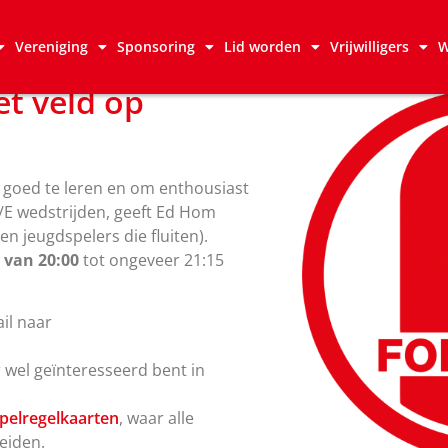
Vereniging
Sponsoring
Lid worden
Vrijwilligers
W
et veld op
s goed te leren en om enthousiast
e/E wedstrijden, geeft Ed Hom
n jeugdspelers die fluiten).
van 20:00
tot ongeveer 21:15
il naar
 wel geïnteresseerd bent in
pelregelkaarten
, waar alle
eiden.