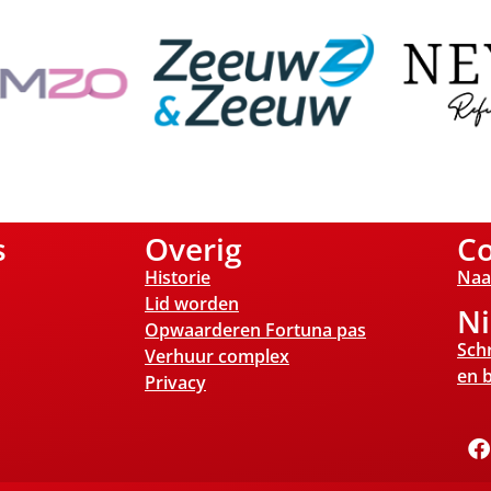
s
Overig
Co
Historie
Naa
Lid worden
Ni
Opwaarderen Fortuna pas
Schr
Verhuur complex
en b
Privacy