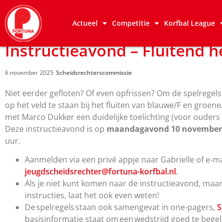
Actueel
Competitie
Korfbal League
Instructieavond – Fluitend h
6 november 2025
Scheidsrechterscommissie
Niet eerder gefloten? Of even opfrissen? Om de spelregel
op het veld te staan bij het fluiten van blauwe/F en groen
met Marco Dukker een duidelijke toelichting (voor ouders e
Deze instructieavond is op
maandagavond 10 november 
uur.
Aanmelden via een privé appje naar Gabrielle of e-ma
jeugdscheidsrechter@fortuna-korfbal.nl
.
Als je niet kunt komen naar de instructieavond, maar
instructies, laat het ook even weten!
De spelregels staan ook samengevat in one-pagers,
S
basisinformatie staat om een wedstrijd goed te begel