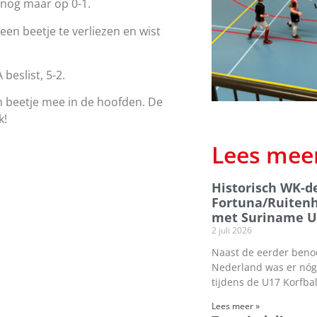
 nog maar op 0-1.
en beetje te verliezen en wist
beslist, 5-2.
n beetje mee in de hoofden. De
k!
Lees mee
Historisch WK-d
Fortuna/Ruitenh
met Suriname U
2 juli 2026
Naast de eerder beno
Nederland was er nóg 
tijdens de U17 Korfba
Lees meer »