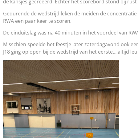
de kansjes gecreëerd. Echter het scorebord stond bij rust
Gedurende de wedstrijd leken de meiden de concentratie e
RWA een paar keer te scoren.
De einduitslag was na 40 minuten in het voordeel van RWA 
Misschien speelde het feestje later zaterdagavond ook ee
J18 ging oplopen bij de wedstrijd van het eerste….altijd leu