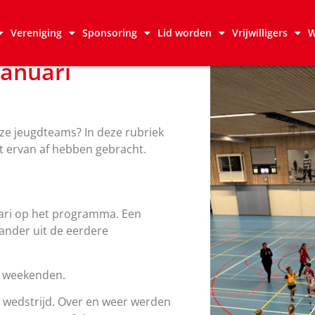
Vereniging
Sponsoring
Lid worden
Vrijwilligers
W
januari
nze jeugdteams? In deze rubriek
et ervan af hebben gebracht.
uari op het programma. Een
ander uit de eerdere
al weekenden.
 wedstrijd. Over en weer werden