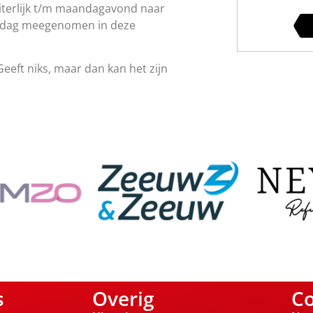
uiterlijk t/m maandagavond naar
ensdag meegenomen in deze
Geeft niks, maar dan kan het zijn
s
Overig
Co