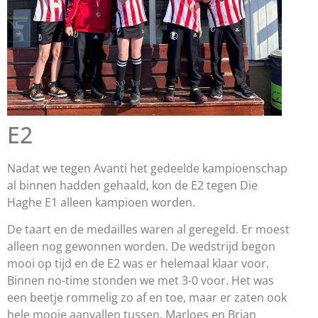
E2
Nadat we tegen Avanti het gedeelde kampioenschap
al binnen hadden gehaald, kon de E2 tegen Die
Haghe E1 alleen kampioen worden.
De taart en de medailles waren al geregeld. Er moest
alleen nog gewonnen worden. De wedstrijd begon
mooi op tijd en de E2 was er helemaal klaar voor.
Binnen no-time stonden we met 3-0 voor. Het was
een beetje rommelig zo af en toe, maar er zaten ook
hele mooie aanvallen tussen. Marloes en Brian