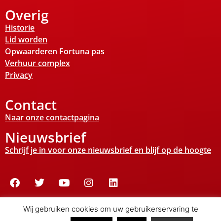
Overig
Historie
Lid worden
Opwaarderen Fortuna pas
Verhuur complex
Privacy
Contact
Naar onze contactpagina
Nieuwsbrief
Schrijf je in voor onze nieuwsbrief en blijf op de hoogte
© Copyright Fortuna – Officiële website van Fortuna
Wij gebruiken cookies om uw gebruikerservaring te