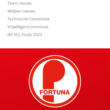
Team nieuws
Welpen nieuws
Technische Commissie
Vrijwilligerscommissie
IKF KCL Finals 2023