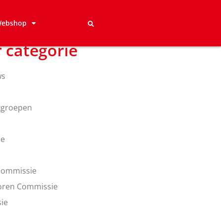
ebshop
r categorie
ws
kgroepen
ie
commissie
ioren Commissie
ie