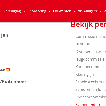
Vereniging
Sponsoring
Lid worden
Vrijwilligers
W
Bekijk pe
 juni
Commissie nieu
Bestuur
Diversen en wer
Jeugdcommissie
Kantinecommiss
ren
Kledinglijn
a/Ruitenheer
Scheidsrechters
Senioren en Jun
Sponsorcommiss
Evenementen