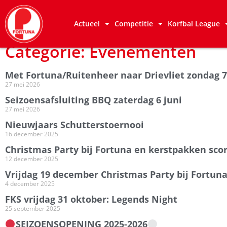
Actueel
Competitie
Korfbal League
Categorie: Evenementen
Met Fortuna/Ruitenheer naar Drievliet zondag 7
27 mei 2026
Seizoensafsluiting BBQ zaterdag 6 juni
27 mei 2026
Nieuwjaars Schutterstoernooi
16 december 2025
Christmas Party bij Fortuna en kerstpakken sco
12 december 2025
Vrijdag 19 december Christmas Party bij Fortun
4 december 2025
FKS vrijdag 31 oktober: Legends Night
25 september 2025
SEIZOENSOPENING 2025-2026