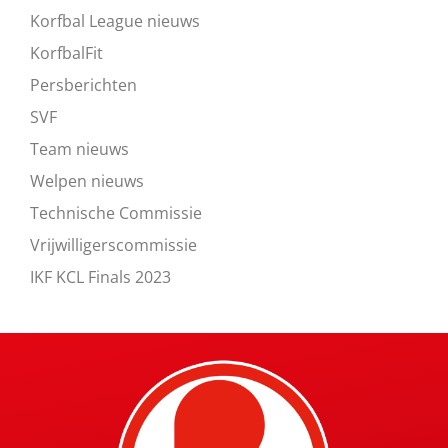
Korfbal League nieuws
KorfbalFit
Persberichten
SVF
Team nieuws
Welpen nieuws
Technische Commissie
Vrijwilligerscommissie
IKF KCL Finals 2023