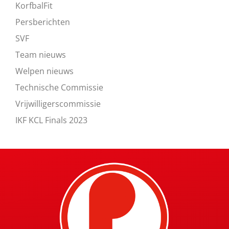
KorfbalFit
Persberichten
SVF
Team nieuws
Welpen nieuws
Technische Commissie
Vrijwilligerscommissie
IKF KCL Finals 2023