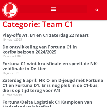
Categorie: Team C1
Play-offs A1, B1 en C1 zaterdag 22 maart
19 maart 2025
De ontwikkeling van Fortuna C1 in
korfbalseizoen 2024/2025
15 januari 2025
Fortuna C1 wint kruisfinale en speelt de NK-
veldfinale in De Lier
16 juni 2019
Zaterdag 6 april: NK C- en D-jeugd mét Fortuna
C1 en Fortuna D1. Er is nog plek in de C1-bus;
die is op tijd terug voor A1!
31 maart 2019
Fortuna/Delta Logistiek C1 Kampioen van
Nederland veldkorfbal